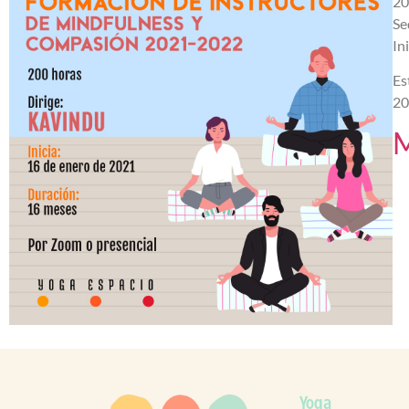
20
Se
In
Es
20
M
Yoga