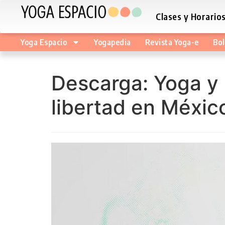
Clases y Horario
Yoga Espacio
Yogapedia
Revista Yoga-e
Bol
Descarga: Yoga y 
libertad en Méxic